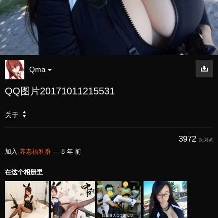
Qma
QQ图片20171011215531
关于
3972
次浏览
加入
养老福利群
—
8 年 前
在这个相册里