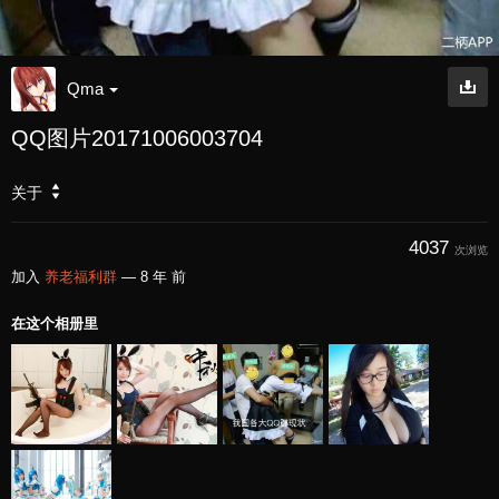
Qma
QQ图片20171006003704
关于
4037
次浏览
加入
养老福利群
—
8 年 前
在这个相册里