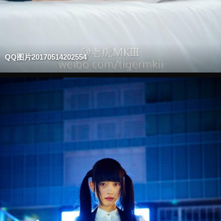
QQ图片20170514202554