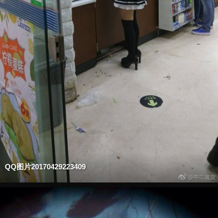
QQ图片20170429223409