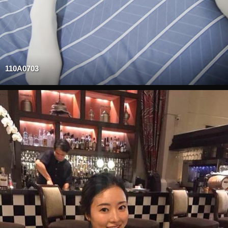
110A0703