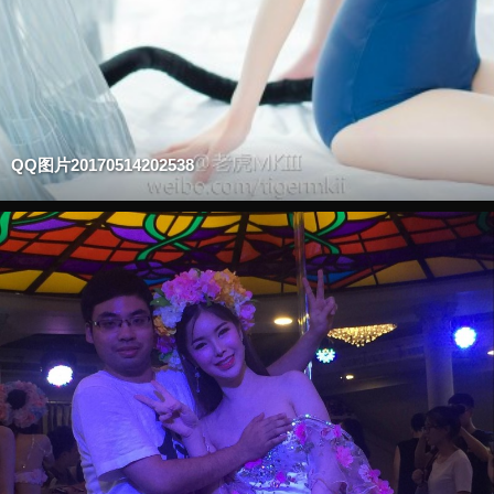
QQ图片20170514202538