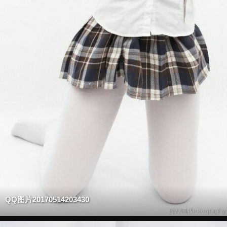
QQ图片20170514203430