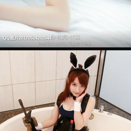
QQ图片20170514202544