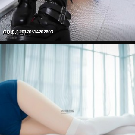
QQ图片20170514202603