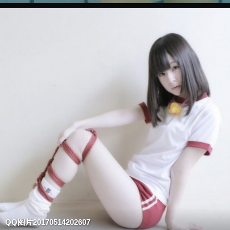
QQ图片20170514202607