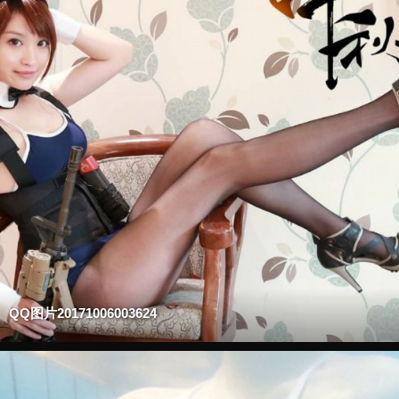
QQ图片20171006003624