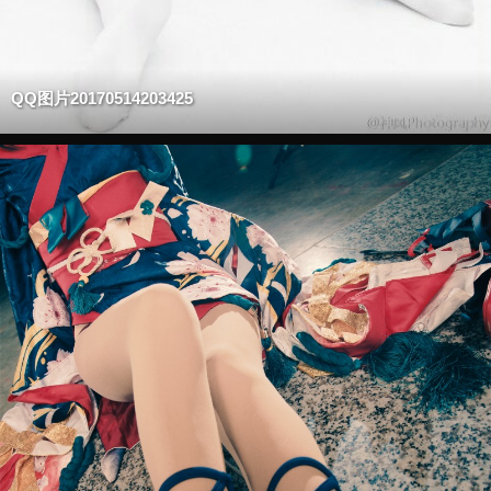
QQ图片20170514203425