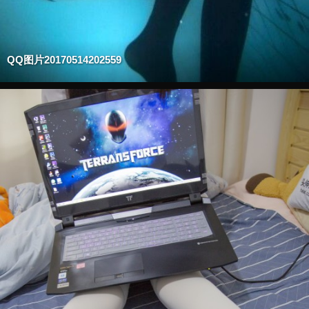
QQ图片20170514202559