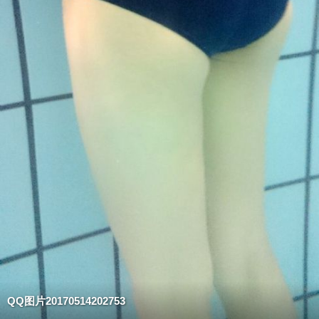
QQ图片20170514202753