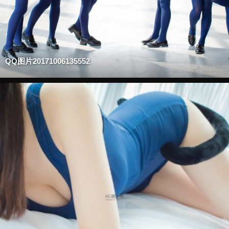
QQ图片20171006135552