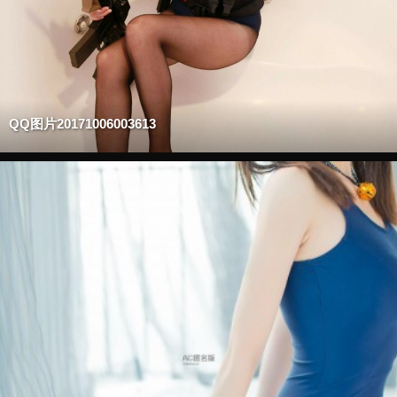
QQ图片20171006003613