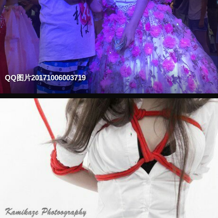
QQ图片20171006003719