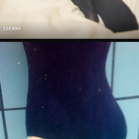
10A9065