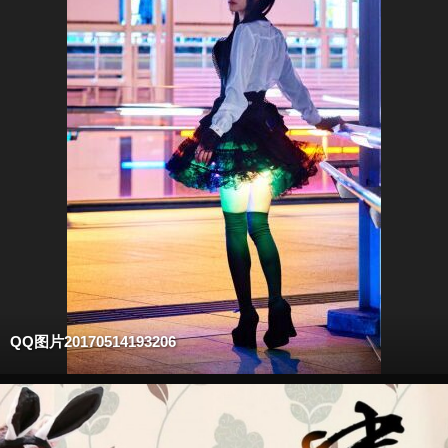
QQ图片20170514193206