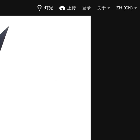
灯光
上传
登录
关于
ZH (CN)