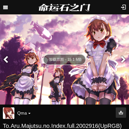
加载原图 - 15.1 MB
Qma
To.Aru.Majutsu.no.Index.full.2002916(UpRGB)