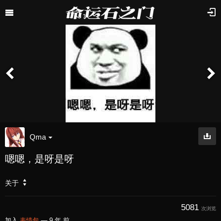
Qma
嗯嗯，是呀是呀
关于
5081
次浏览
加入
表情包
—
9 年 前