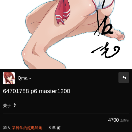
Qma
64701788 p6 master1200
关于
4700
次浏览
加入
某科学的超电磁炮
—
8 年 前