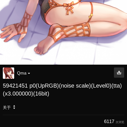
Qma
59421451 p0(UpRGB)(noise scale)(Level0)(tta)
(x3.000000)(16bit)
关于
6117
次浏览