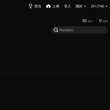
燈光
上傳
登入
關於
ZH (TW)
81
0
圖片
相簿