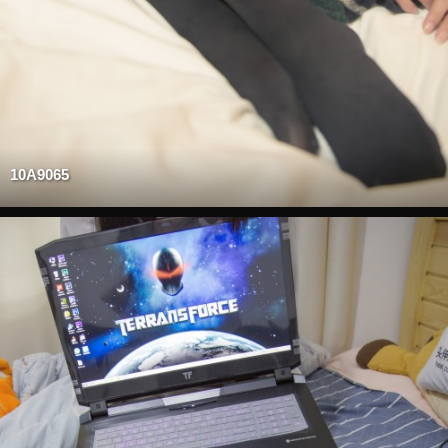
10A9065