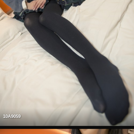
10A9059