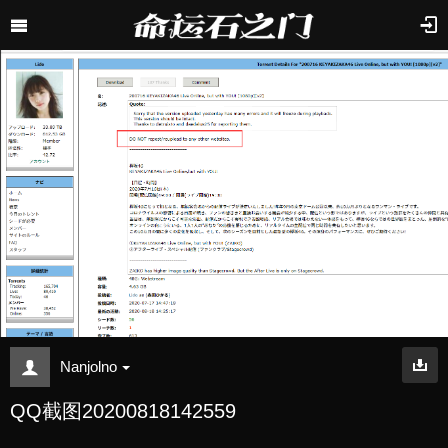
Nanjolno
QQ截图20200818142559